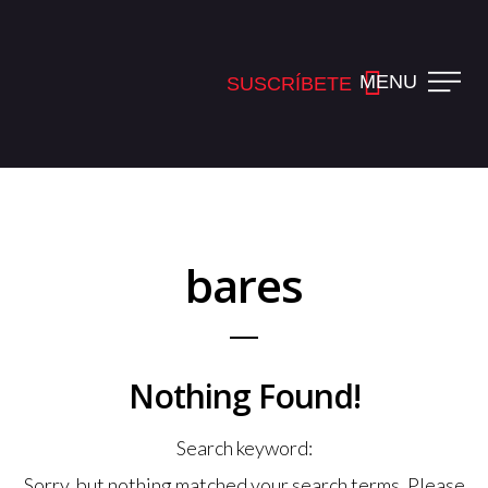
MENU
SUSCRÍBETE
bares
Nothing Found!
Search keyword:
Sorry, but nothing matched your search terms. Please